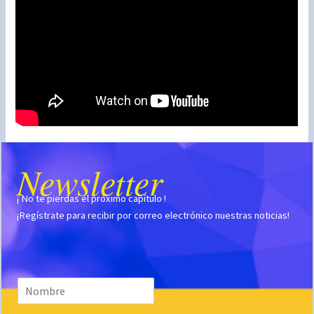
Newsletter
¡ No te pierdas el próximo capítulo !
¡Regístrate para recibir por correo electrónico nuestras noticias!
N
o
m