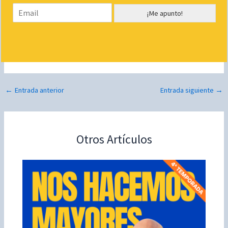
E
b
¡Me apunto!
m
r
a
e
i
*
l
*
←
Entrada anterior
Entrada siguiente
→
Otros Artículos