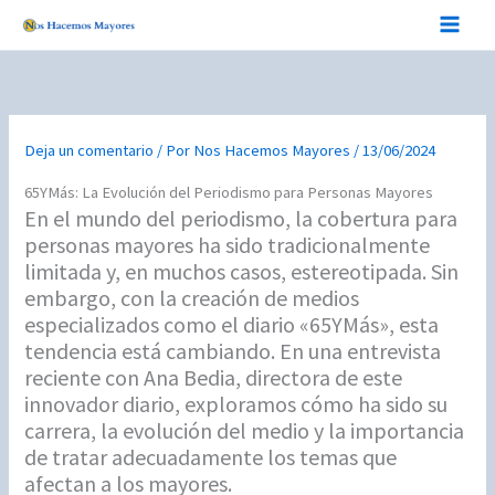
Ir
al
contenido
Deja un comentario
/ Por
Nos Hacemos Mayores
/
13/06/2024
65YMás: La Evolución del Periodismo para Personas Mayores
En el mundo del periodismo, la cobertura para
personas mayores ha sido tradicionalmente
limitada y, en muchos casos, estereotipada. Sin
embargo, con la creación de medios
especializados como el diario «65YMás», esta
tendencia está cambiando. En una entrevista
reciente con Ana Bedia, directora de este
innovador diario, exploramos cómo ha sido su
carrera, la evolución del medio y la importancia
de tratar adecuadamente los temas que
afectan a los mayores.