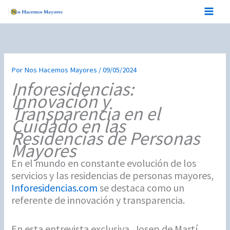
Ir
al
contenido
Por
Nos Hacemos Mayores
/
09/05/2024
Inforesidencias:
Innovación y
Transparencia en el
Cuidado en las
Residencias de Personas
Mayores
En el mundo en constante evolución de los
servicios y las residencias de personas mayores,
Inforesidencias.com
se destaca como un
referente de innovación y transparencia.
En esta entrevista exclusiva, Josep de Martí,