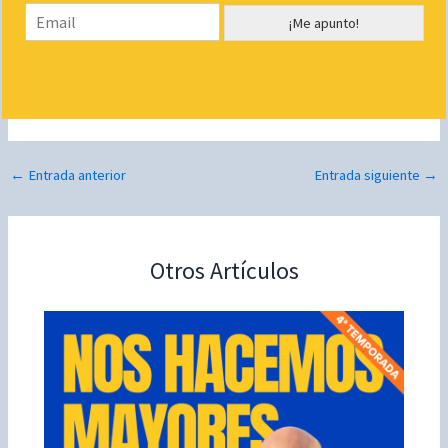
E
b
¡Me apunto!
m
r
a
e
i
*
l
*
←
Entrada anterior
Entrada siguiente
→
Otros Artículos