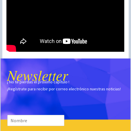
Newsletter
¡ No te pierdas el próximo capítulo !
¡Regístrate para recibir por correo electrónico nuestras noticias!
N
o
m