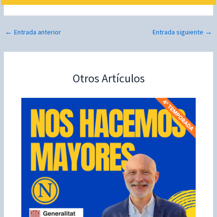
*
←
Entrada anterior
Entrada siguiente
→
Otros Artículos