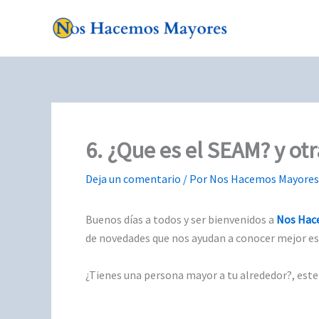
Ir
al
contenido
6. ¿Que es el SEAM? y ot
Deja un comentario
/ Por
Nos Hacemos Mayore
Buenos días a todos y ser bienvenidos a
Nos Hac
de novedades que nos ayudan a conocer mejor est
¿Tienes una persona mayor a tu alrededor?, es