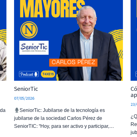
SeniorTic
Có
ap
07/05/2026
23/
ada
SeniorTic: Jubilarse de la tecnología es
¿Q
jubilarse de la sociedad Carlos Pérez de
Re
SeniorTIC: “Hoy, para ser activo y participar,…
ju