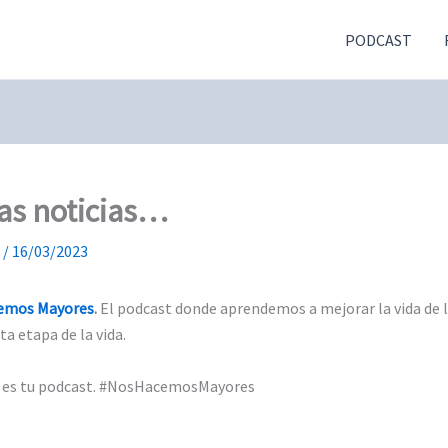
PODCAST
ras noticias…
s
/
16/03/2023
emos Mayores
.
El podcast donde aprendemos a mejorar la vida de la
a etapa de la vida.
te es tu podcast. #NosHacemosMayores