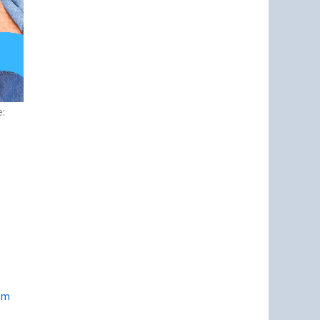
e:
om