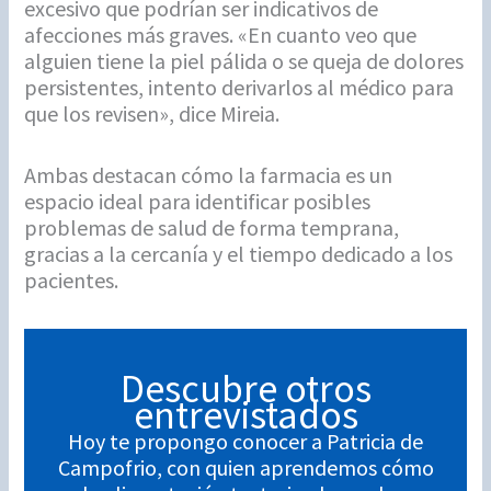
excesivo que podrían ser indicativos de
afecciones más graves. «En cuanto veo que
alguien tiene la piel pálida o se queja de dolores
persistentes, intento derivarlos al médico para
que los revisen», dice Mireia.
Ambas destacan cómo la farmacia es un
espacio ideal para identificar posibles
problemas de salud de forma temprana,
gracias a la cercanía y el tiempo dedicado a los
pacientes.
Descubre otros
entrevistados
Hoy te propongo conocer a Patricia de
Campofrio, con quien aprendemos cómo