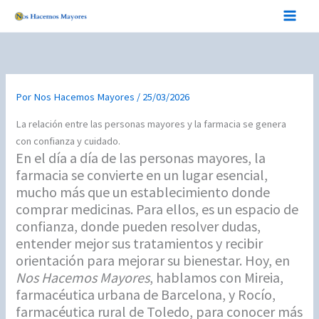
Ir
al
contenido
Por
Nos Hacemos Mayores
/
25/03/2026
La relación entre las personas mayores y la farmacia se genera
con confianza y cuidado.
En el día a día de las personas mayores, la
farmacia se convierte en un lugar esencial,
mucho más que un establecimiento donde
comprar medicinas. Para ellos, es un espacio de
confianza, donde pueden resolver dudas,
entender mejor sus tratamientos y recibir
orientación para mejorar su bienestar. Hoy, en
Nos Hacemos Mayores
, hablamos con Mireia,
farmacéutica urbana de Barcelona, y Rocío,
farmacéutica rural de Toledo, para conocer más