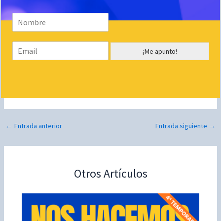
N
o
m
E
b
¡Me apunto!
m
r
a
e
i
*
l
*
←
Entrada anterior
Entrada siguiente
→
Otros Artículos