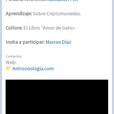
Aprendizaje:
Sobre Criptomonedas.
Cultura:
El Libro “Amor de Gato»
Invita a participar:
Marcos Díaz
Contactos:
Web:
Antrozoologia.com