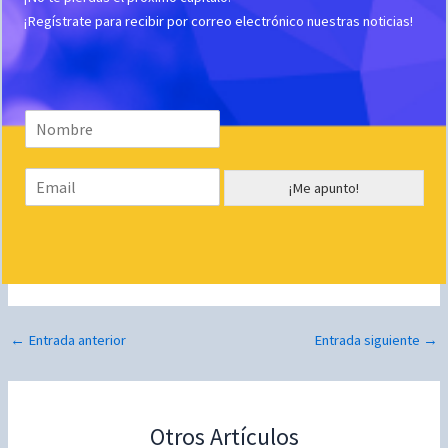
¡Regístrate para recibir por correo electrónico nuestras noticias!
N
o
m
E
b
¡Me apunto!
m
r
a
e
i
*
l
*
←
Entrada anterior
Entrada siguiente
→
Otros Artículos